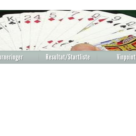
urneringer
Resultat/Startliste
Vinpoint