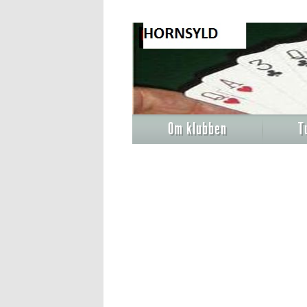
Om klubben
T