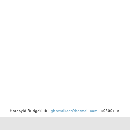
Hornsyld Bridgeklub |
gittevalkaer@hotmail.com
| 40800115